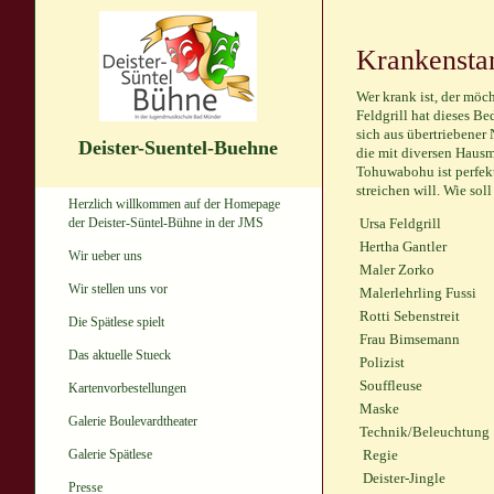
Krankensta
Wer krank ist, der möch
Feldgrill hat dieses B
sich aus übertriebener
Deister-Suentel-Buehne
die mit diversen Hausm
Tohuwabohu ist perfekt
streichen will. Wie so
Herzlich willkommen auf der Homepage
der Deister-Süntel-Bühne in der JMS
Ursa Feldgrill
Hertha Gantler
Wir ueber uns
Maler Zorko
Wir stellen uns vor
Malerlehrling Fussi
Rotti Sebenstreit
Die Spätlese spielt
Frau Bimsemann
Das aktuelle Stueck
Polizist
Souffleuse
Kartenvorbestellungen
Maske
Galerie Boulevardtheater
Technik/Beleuchtung
Galerie Spätlese
Regie
Deister-Jingle
Presse